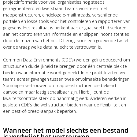
projectinformatie voor veel organisaties nog steeds
gefragmenteerd en kwetsbaar. Teams worstelen met
mappenstructuren, eindeloze e-mailthreads, verschillende
portalen en losse tools voor het controleren en rapporteren van
gegevens. Het resultaat is herkenbaar: er gaat veel tijd verloren
aan het controleren van informatie en er slippen inconsistenties
door de mazen van het net. Dit zorgt voor een groeiende twijfel
over de vraag welke data nu echt te vertrouwen is.
Common Data Environments (CDE’s) werden geïntroduceerd om
structuur en duidelijkheid te brengen door één centrale plek te
bieden waar informatie wordt gedeeld. In de praktijk zitten veel
teams echter gevangen tussen twee onvolmaakte benaderingen.
Sommigen vertrouwen op mappenstructuren die bekend
aanvoelen maar lastig schaalbaar zijn. Hierbij leunt de
kwaliteitscontrole sterk op handmatig werk. Anderen werken in
gesloten CDE’s die wel structuur bieden maar de flexibiliteit en
een best-of-breed-aanpak beperken.
Wanneer het model slechts een bestand
is verdwijnt het vertrouwen